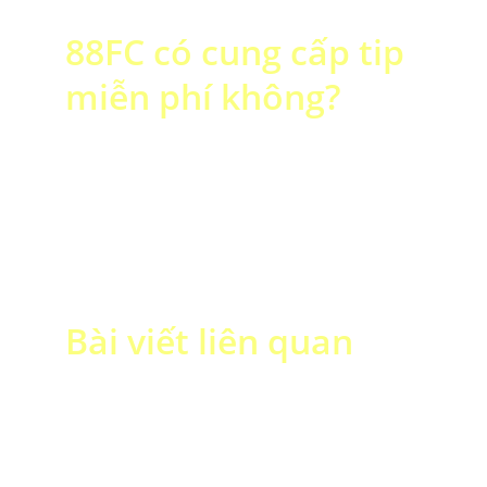
88FC có cung cấp tip 
miễn phí không?
88FC có mục phân tích và cập nhật tip 
tham khảo; bạn có thể đăng ký để nhận 
thông báo. Tuy nhiên, mọi tip mang tính 
tham khảo — luôn đặt cược có trách 
nhiệm.
Bài viết liên quan
Nhận định Brighton vs Liverpool — 
https://88fc.io/nhan-dinh-brighton-vs-
liverpool-20-5-2025