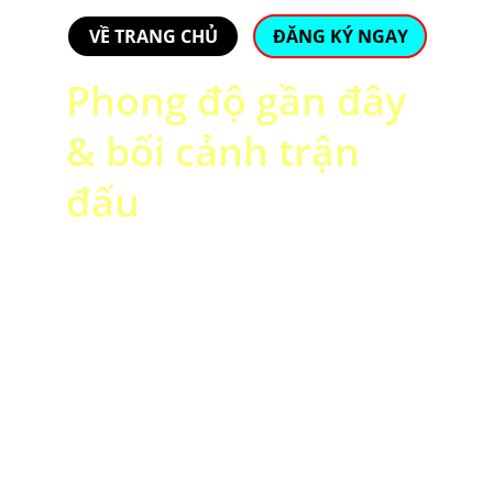
VỀ TRANG CHỦ
ĐĂNG KÝ NGAY
Phong độ gần đây 
& bối cảnh trận 
đấu
Thời gian/địa điểm: 20:00 ngày 31/8, 
Amex Stadium (Brighton).
Brighton: Đội bóng của Brighton 
thường chơi tích cực, áp dụng lối đá 
kiểm soát biên và pressing có tổ 
chức. Mùa gần đây Brighton gây ấn 
tượng bằng hệ thống tấn công đa 
dạng và khả năng tận dụng cố định.
Manchester City: Là ứng viên vô địch 