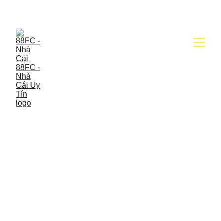
88FC - AE LƯU THÊM LINK DỰ PHÒNG NHÉ : 
88FC66.COM
Trải Nghiệm Thể Thao
88FC – Sảnh Cá Cược Uy
Tín, Tỷ Lệ Hấp Dẫn Nhất
2025
Khám phá sảnh thể thao 88FC: đa dạng kèo cược, tỷ lệ
cao, cược nhanh – rút dễ. Lý tưởng cho cả người chơi
mới và cao thủ cá cược bóng đá online! Niềm đam mê
tăng vọt
7/3/2025
2 min read