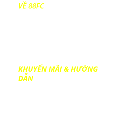
VỀ 88FC
Trang chủ
Giới thiệu nhà cái 88FC
Lý do chơi cá cược tại 88FC
Đánh giá 88FC có uy tín không?
Liên hệ 88FC
Câu hỏi thường gặp
KHUYẾN MÃI & HƯỚNG 
DẪN
Khuyến mãi 88FC
88FC – Khuyến mãi Thể thao
88FC – Khuyến mãi Bảo hiểm không 
giới hạn
88FC – Nạp USDT nhận thưởng đến 
3.888K
Mẹo hay 88FC