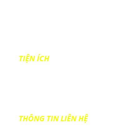
Baccarat 88FC – Hướng dẫn chơi
Quản lý vốn Baccarat 88FC
Cách bắt cầu ngang Baccarat 88FC
Chiến thuật Martingale Baccarat
Cược phụ Baccarat – Khi nào nên 
dùng
TIỆN ÍCH
Download 88FC
Tạo tài khoản & Bảo mật
Hướng dẫn nạp tiền 88FC
Cách truy cập 88FC khi bị chặn
Nhà cái uy tín 88FC
THÔNG TIN LIÊN HỆ
Thương hiệu: 88FC
Website: 
https://88FC.io