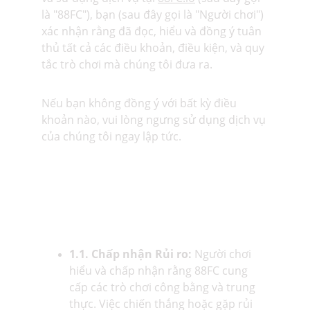
là "88FC"), bạn (sau đây gọi là "Người chơi") 
xác nhận rằng đã đọc, hiểu và đồng ý tuân 
thủ tất cả các điều khoản, điều kiện, và quy 
tắc trò chơi mà chúng tôi đưa ra.
Nếu bạn không đồng ý với bất kỳ điều 
khoản nào, vui lòng ngưng sử dụng dịch vụ 
của chúng tôi ngay lập tức.
1. Quy Định Về Tài 
Khoản
1.1. Chấp nhận Rủi ro:
 Người chơi 
hiểu và chấp nhận rằng 88FC cung 
cấp các trò chơi công bằng và trung 
thực. Việc chiến thắng hoặc gặp rủi 