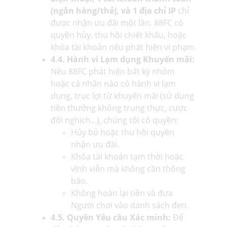
(ngân hàng/thẻ), và 1 địa chỉ IP
 chỉ 
được nhận ưu đãi một lần. 88FC có 
quyền hủy, thu hồi chiết khấu, hoặc 
khóa tài khoản nếu phát hiện vi phạm.
4.4. Hành vi Lạm dụng Khuyến mãi:
Nếu 88FC phát hiện bất kỳ nhóm 
hoặc cá nhân nào có hành vi lạm 
dụng, trục lợi từ khuyến mãi (sử dụng 
tiền thưởng không trung thực, cược 
đối nghịch...), chúng tôi có quyền:
Hủy bỏ hoặc thu hồi quyền 
nhận ưu đãi.
Khóa tài khoản tạm thời hoặc 
vĩnh viễn mà không cần thông 
báo.
Không hoàn lại tiền và đưa 
Người chơi vào danh sách đen.
4.5. Quyền Yêu cầu Xác minh:
 Để 