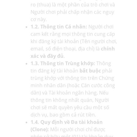
ro (thua) là một phần của trò chơi và 
Người chơi phải chấp nhận các nguy 
cơ này.
1.2. Thông tin Cá nhân:
 Người chơi 
cam kết rằng mọi thông tin cung cấp 
khi đăng ký tài khoản (Tên người chơi, 
email, số điện thoại, địa chỉ) là 
chính 
xác và đầy đủ
.
1.3. Thông tin Trùng khớp:
 Thông 
tin đăng ký tài khoản 
bắt buộc
 phải 
trùng khớp với thông tin trên Chứng 
minh nhân dân (hoặc Căn cước công 
dân) và Tài khoản ngân hàng. Nếu 
thông tin không nhất quán, Người 
chơi sẽ mất quyền yêu cầu một số 
dịch vụ, bao gồm cả rút tiền.
1.4. Quy định về Đa tài khoản 
(Clone):
 Mỗi người chơi chỉ được 
phép sở hữu một (01) tài khoản duy 