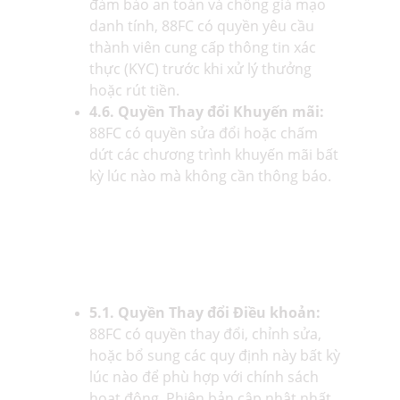
đảm bảo an toàn và chống giả mạo 
danh tính, 88FC có quyền yêu cầu 
thành viên cung cấp thông tin xác 
thực (KYC) trước khi xử lý thưởng 
hoặc rút tiền.
4.6. Quyền Thay đổi Khuyến mãi:
88FC có quyền sửa đổi hoặc chấm 
dứt các chương trình khuyến mãi bất 
kỳ lúc nào mà không cần thông báo.
5. Điều Khoản Chung
5.1. Quyền Thay đổi Điều khoản:
88FC có quyền thay đổi, chỉnh sửa, 
hoặc bổ sung các quy định này bất kỳ 
lúc nào để phù hợp với chính sách 
hoạt động. Phiên bản cập nhật nhất 