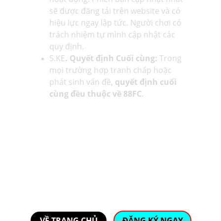
sẽ được đăng tải trên website và có 
hiệu lực ngay lập tức. Người chơi có 
trách nhiệm tự mình cập nhật các 
quy định.
5.KE
. Quyết định Cuối cùng:
 Trong 
mọi trường hợp tranh chấp hoặc 
phát sinh vấn đề, 
quyết định cuối 
cùng đều thuộc về 88FC
.
VỀ TRANG CHỦ
ĐĂNG KÝ NGAY