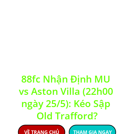
88fc Nhận Định MU 
vs Aston Villa (22h00 
ngày 25/5): Kéo Sập 
Old Trafford?
VỀ TRANG CHỦ
THAM GIA NGAY