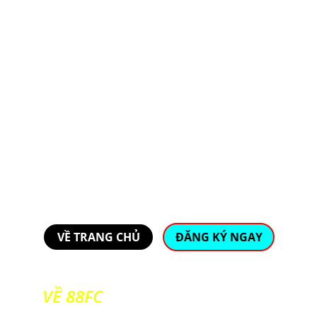
Để chơi bền vững, tập trung vào 
quản lý vốn, hiểu rõ tỷ lệ trả thưởng 
và tránh ảo tưởng về “chuỗi cầu”. 
Chơi có trách nhiệm và coi đây là 
hình thức giải trí.
VỀ TRANG CHỦ
ĐĂNG KÝ NGAY
VỀ 88FC