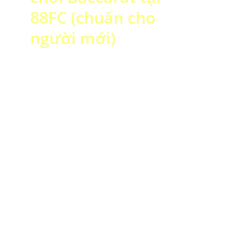
88FC (chuẩn cho 
người mới)
Đăng ký/đăng nhập
Dùng email/sđt hợp lệ, bật bảo 
mật 2 lớp nếu có.
Chỉ tạo tài khoản khi pháp luật 
cho phép.
Nạp tiền an toàn
Sử dụng cổng thanh toán chính 
thống, khớp tên tài khoản, đọc 
kỹ phí/giới hạn.
Thiết lập hạn mức nạp/chi tiêu 
ngay từ đầu.
Vào sảnh Baccarat
Chọn Live Casino → Baccarat. 