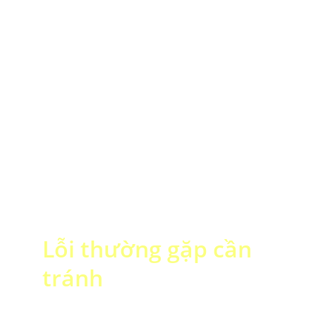
Quản lý phiên chơi:
Đặt ngân sách phiên (ví dụ: 2–
5% tổng quỹ).
Đặt mức thắng/thua dừng lại (ví 
dụ: lãi 30% nghỉ; lỗ 20% dừng).
Chia nhỏ cược đều thay vì tăng 
gấp khi thua (martingale rủi ro 
rất cao).
Nhịp độ: Chơi chậm, tránh đặt liên 
tục theo “cầu” chỉ vì bảng lịch sử; mỗi 
ván độc lập về xác suất.
Ghi chú cá nhân: Lưu lịch sử cược và 
cảm xúc để tránh quyết định bốc 
đồng.
Lỗi thường gặp cần 
tránh