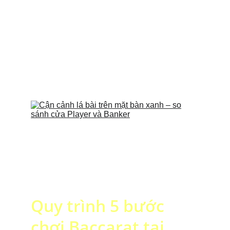
hoa hồng; house edge khoảng 1.06%. 
Một số bàn “No Commission” có cấu 
trúc trả khác (ví dụ Banker 6 trả 1:2).
Tie (Hòa): thường trả 8:1 hoặc 9:1; 
house edge cao (thường >14%).
Cược phụ (phổ biến, tùy bàn): 
Player/Banker Pair (11:1), Perfect Pair 
(25:1)… Lưu ý rủi ro cao hơn.
Quy trình 5 bước 
chơi Baccarat tại 