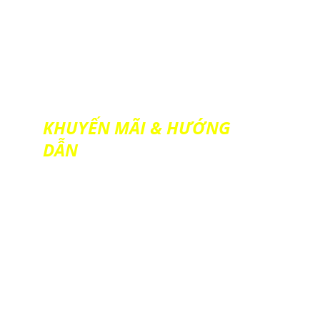
Trang chủ
Giới thiệu nhà cái 88FC
Lý do chơi cá cược tại 88FC
Đánh giá 88FC có uy tín không?
Liên hệ 88FC
Câu hỏi thường gặp
KHUYẾN MÃI & HƯỚNG 
DẪN
Khuyến mãi 88FC
88FC – Khuyến mãi Thể thao
88FC – Khuyến mãi Bảo hiểm không 
giới hạn
88FC – Nạp USDT nhận thưởng đến 
3.888K
Mẹo hay 88FC
Baccarat 88FC – Hướng dẫn chơi
Quản lý vốn Baccarat 88FC